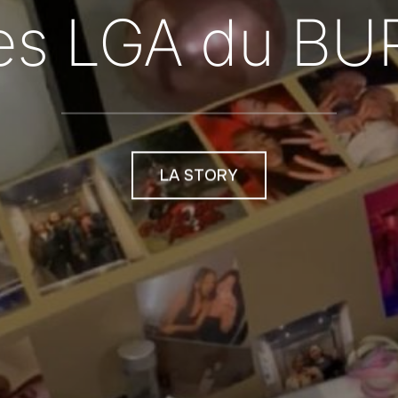
es LGA du BU
LA STORY